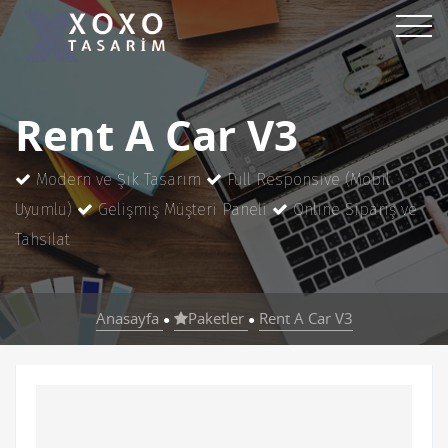
Rent A Car V3
Modern ve Şık Tasarım
Full Responsive (Mobil
Uyumlu)
Gelişmiş Müşteri Paneli
Online Sipariş ve
Tahsilat
Anasayfa
Paketler
Rent A Car V3
●
●