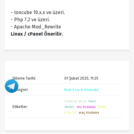
- Ioncube 10.x.x ve üzeri.
- Php 7.2 ve üzeri.
- Apache Mod_Rewrite
Linux / cPanel Önerilir.
Ekleme Tarihi:
01 Şubat 2025, 11:25
Kategori:
Rent A Car & Otomobil
rentacar sitesi
hazır
Etiketler:
siteler
oto kiralama
Rent
A Car V3
araç kiralama