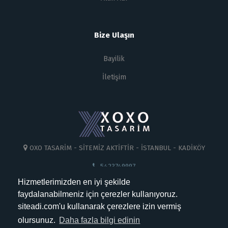
Bize Ulaşın
Bayilik
İletişim
OXO TASARİM - SİTEMİZ AKTİFTİR - İSTANBUL - KADİKÖY
5423749997
Hizmetlerimizden en iyi şekilde
info@oxotasarim.com
faydalanabilmeniz için çerezler kullanıyoruz.
0 (542) 374 99 97
siteadi.com'u kullanarak çerezlere izin vermiş
olursunuz.
Daha fazla bilgi edinin