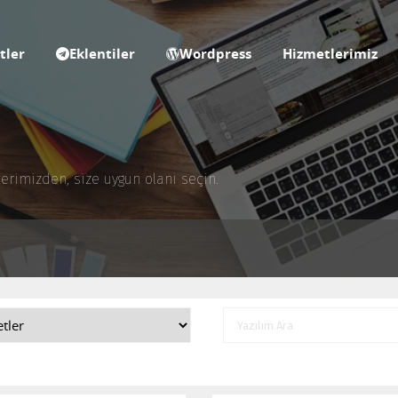
tler
Eklentiler
Wordpress
Hizmetlerimiz
rimizden, size uygun olanı seçin.