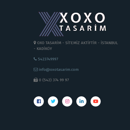
OXO TASARİM - SİTEMİZ AKTİFTİR - İSTANBUL
- KADİKÖY
5423749997
info@oxotasarim.com
0 (542) 374 99 97