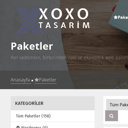
Pake
Paketler
Her sektörden, birbirinden özel ve ekonomik web paketle
Anasayfa
Paketler
●
KATEGORİLER
Tüm Paketler (158)
Wordpress (0)