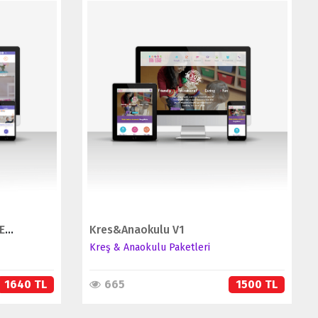
İNCELE
SATIN AL
Anaokulu & Kreş V2 (TÜM SEKTÖRLERE UYGUNDUR)
Kres&Anaokulu V1
Kreş & Anaokulu Paketleri
1640 TL
665
1500 TL