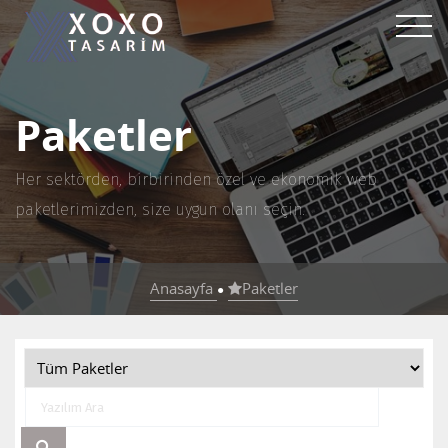
Paketler
Her sektörden, birbirinden özel ve ekonomik web
paketlerimizden, size uygun olanı seçin.
Anasayfa
Paketler
●